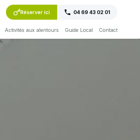
ct Language
▼
Réserver ici
04 69 43 02 01
Activités aux alentours
Guide Local
Contact